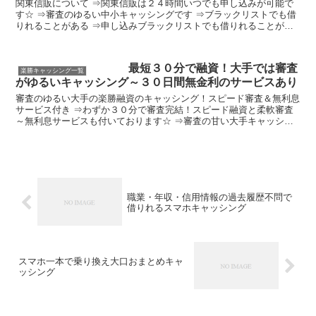
関東信販について ⇒関東信販は２４時間いつでも申し込みが可能で
す☆ ⇒審査のゆるい中小キャッシングです ⇒ブラックリストでも借
りれることがある ⇒申し込みブラックリストでも借りれることがあ
る ⇒属性低い人でもＯＫ、年収低い人もＯＫ ⇒５万円...
最短３０分で融資！大手では審査
楽勝キャッシング一覧
がゆるいキャッシング～３０日間無金利のサービスあり
審査のゆるい大手の楽勝融資のキャッシング！スピード審査＆無利息
サービス付き ⇒わずか３０分で審査完結！スピード融資と柔軟審査
～無利息サービスも付いております☆ ⇒審査の甘い大手キャッシン
グ ⇒安心の大手、金利も比較的安く大口融資にも対応 ⇒...
職業・年収・信用情報の過去履歴不問で
借りれるスマホキャッシング
スマホ一本で乗り換え大口おまとめキャ
ッシング