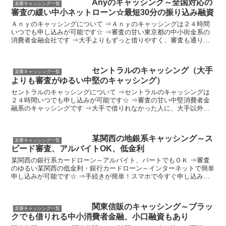
Anyのキャッシング～全国対応の
楽勝キャッシング一覧
審査の緩い中小ネットローン☆最短30分の振り込み融資
Ａｎｙのキャッシングについて ⇒Ａｎｙのキャッシングは２４時間
いつでも申し込みが可能です☆ ⇒審査の甘い東京都の中小街金系の
消費者金融会社です ⇒大手よりもずっと借りやすく、審査も通りや
すいです ⇒ブラックリスト1年目～5年目でも借りやすい...
セントラルのキャッシング（大手
楽勝キャッシング一覧
よりも審査がゆるい中堅のキャッシング）
セントラルのキャッシングについて ⇒セントラルのキャッシングは
２４時間いつでも申し込みが可能です☆ ⇒審査の甘い中堅消費者金
融系のキャッシングです ⇒大手で借りれなかった人に、大手以外で
借りたい方に ⇒自己破産歴あっても借りれる人は多い（口...
某関西の地銀系キャッシング～ス
楽勝キャッシング一覧
ピード審査、アルバイトOK、低金利
某関西の銀行系カードローン～アルバイト、パートでもＯＫ ⇒審査
のゆるい某関西の低金利・銀行カードローン～インターネットで簡単
申し込みが可能です☆ ⇒手続きが簡単！スマホで今すぐ申し込みＯ
Ｋ ⇒提携銀行のＡＴＭやセブンイレブン、ローソンなどの...
関東信販のキャッシング～ブラッ
楽勝キャッシング一覧
クでも借りれる中小消費者金融、小口融資もあり