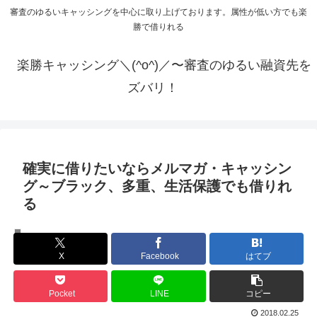
審査のゆるいキャッシングを中心に取り上げております。属性が低い方でも楽
勝で借りれる
楽勝キャッシング＼(^o^)／〜審査のゆるい融資先を
ズバリ！
確実に借りたいならメルマガ・キャッシン
グ～ブラック、多重、生活保護でも借りれ
る
楽勝キャッシング一覧
X
Facebook
はてブ
Pocket
LINE
コピー
2018.02.25