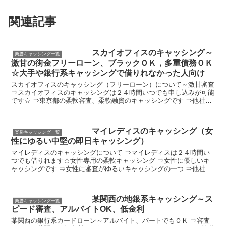
関連記事
スカイオフィスのキャッシング～
楽勝キャッシング一覧
激甘の街金フリーローン、ブラックＯＫ，多重債務ＯＫ
☆大手や銀行系キャッシングで借りれなかった人向け
スカイオフィスのキャッシング（フリーローン）について～激甘審査
⇒スカイオフィスのキャッシングは２４時間いつでも申し込みが可能
です☆ ⇒東京都の柔軟審査、柔軟融資のキャッシングです ⇒他社の
ローン残高が１００万円～５００万円までＯＫ ⇒他社...
マイレディスのキャッシング（女
楽勝キャッシング一覧
性にゆるい中堅の即日キャッシング）
マイレディスのキャッシングについて ⇒マイレディスは２４時間い
つでも借りれます☆女性専用の柔軟キャッシング ⇒女性に優しいキ
ャッシングです ⇒女性に審査がゆるいキャッシングの一つ ⇒他社の
キャッシング件数が４件～６件くらいあってもＯＫ ⇒ブ...
某関西の地銀系キャッシング～ス
楽勝キャッシング一覧
ピード審査、アルバイトOK、低金利
某関西の銀行系カードローン～アルバイト、パートでもＯＫ ⇒審査