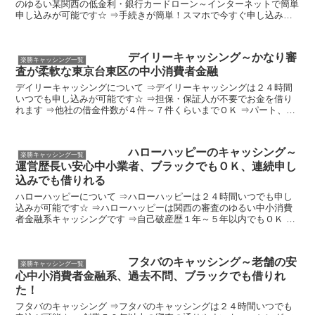
のゆるい某関西の低金利・銀行カードローン～インターネットで簡単
申し込みが可能です☆ ⇒手続きが簡単！スマホで今すぐ申し込みＯ
Ｋ ⇒提携銀行のＡＴＭやセブンイレブン、ローソンなどの...
デイリーキャッシング～かなり審
楽勝キャッシング一覧
査が柔軟な東京台東区の中小消費者金融
デイリーキャッシングについて ⇒デイリーキャッシングは２４時間
いつでも申し込みが可能です☆ ⇒担保・保証人が不要でお金を借り
れます ⇒他社の借金件数が４件～７件くらいまでＯＫ ⇒パート、ア
ルバイト、派遣社員、契約社員、主婦、自由業、個人事業...
ハローハッピーのキャッシング～
楽勝キャッシング一覧
運営歴長い安心中小業者、ブラックでもＯＫ、連続申し
込みでも借りれる
ハローハッピーについて ⇒ハローハッピーは２４時間いつでも申し
込みが可能です☆ ⇒ハローハッピーは関西の審査のゆるい中小消費
者金融系キャッシングです ⇒自己破産歴１年～５年以内でもＯＫ ⇒
他社借り入れ件数が３件～７件程度までＯＫ ⇒多重申し...
フタバのキャッシング～老舗の安
楽勝キャッシング一覧
心中小消費者金融系、過去不問、ブラックでも借りれ
た！
フタバのキャッシング ⇒フタバのキャッシングは２４時間いつでも