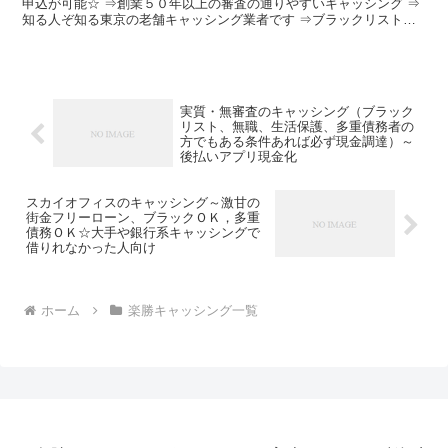
申込が可能☆ ⇒創業５０年以上の審査の通りやすいキャッシング ⇒
知る人ぞ知る東京の老舗キャッシング業者です ⇒ブラックリストで
も簡単に借りれます ⇒破産歴５年～１０年以内でも借り...
実質・無審査のキャッシング（ブラック
リスト、無職、生活保護、多重債務者の
方でもある条件あれば必ず現金調達）～
後払いアプリ現金化
スカイオフィスのキャッシング～激甘の
街金フリーローン、ブラックＯＫ，多重
債務ＯＫ☆大手や銀行系キャッシングで
借りれなかった人向け
ホーム
楽勝キャッシング一覧