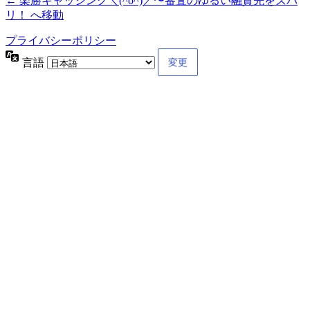
← 楽勝キャッシング＼(^o^)／〜審査のゆるい融資先をズバ
リ！ へ移動
プライバシーポリシー
言語