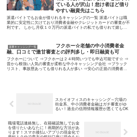
ている人が沢山！怠け者ほど借り
やすい融資先はこちら
派遣バイトでもお金が借りれるキャッシングの一覧 派遣バイトは職
業的に安定性に欠けており消費者金融やクレジットカードの審査が不
利です。 しかし月収１０万円の派遣バイトの私でも借りれて嬉しい
経験があります。 それは以下のマイナーな中小のキャッシ...
フクホー☆老舗の中小消費者金
楽勝キャッシング一覧
融、口コミで激甘審査との評判多し・即日融資も可
フクホーについて ⇒フクホーは２４時間いつでも申込可能です☆ ⇒
昔から根強い人気の審査が柔軟な中小キャッシング会社 ⇒ブラック
リスト、事故歴あっても借りれる人が多い ⇒安心の正規の消費者金
融会社です ⇒中小キャッシングで穴場、大手よりも借り...
スカイオフィスのキャッシング～穴場の
街金系、中小消費者金融はガチ審査がゆ
るい！過去の信用情報履歴が悪くてもOK
職場電話連絡無し、在籍確認無しでお金
を借りたいあなたに！画期的な方法があ
ります！スマホ後払いアプリの現金化で
最短１０分で貴方の銀行口座に現金をお