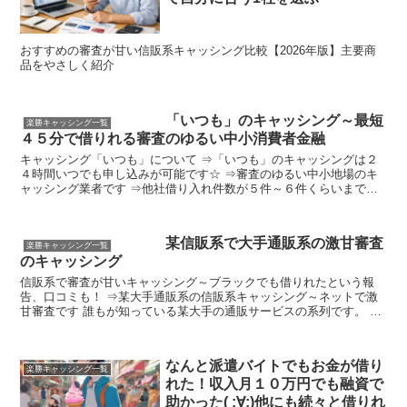
おすすめの審査が甘い信販系キャッシング比較【2026年版】主要商
品をやさしく紹介
「いつも」のキャッシング～最短
楽勝キャッシング一覧
４５分で借りれる審査のゆるい中小消費者金融
キャッシング「いつも」について ⇒「いつも」のキャッシングは２
４時間いつでも申し込みが可能です☆ ⇒審査のゆるい中小地場のキ
ャッシング業者です ⇒他社借り入れ件数が５件～６件くらいまでＯ
Ｋ ⇒大手以外でお金を借りたい方に ⇒大手消費者金融、...
某信販系で大手通販系の激甘審査
楽勝キャッシング一覧
のキャッシング
信販系で審査が甘いキャッシング～ブラックでも借りれたという報
告、口コミも！ ⇒某大手通販系の信販系キャッシング～ネットで激
甘審査です 誰もが知っている某大手の通販サービスの系列です。 キ
ャッシングサービス自体は信販会社が行っています。 スポ...
なんと派遣バイトでもお金が借り
楽勝キャッシング一覧
れた！収入月１０万円でも融資で
助かった( ;∀;)他にも続々と借りれ