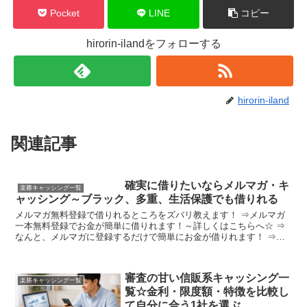
Pocket
LINE
コピー
hirorin-ilandをフォローする
hirorin-iland
関連記事
確実に借りたいならメルマガ・キ
楽勝キャッシング一覧
ャッシング～ブラック、多重、生活保護でも借りれる
メルマガ無料登録で借りれるところをズバリ教えます！ ⇒メルマガ
一本無料登録でお金が簡単に借りれます！～詳しくはこちらへ☆ ⇒
なんと、メルマガに登録するだけで簡単にお金が借りれます！ ⇒審
査の通りやすいキャッシング情報をメルマガで教えます ⇒...
審査の甘い信販系キャッシング一
楽勝キャッシング一覧
覧☆金利・限度額・特徴を比較し
て自分に合う1社を選ぶ