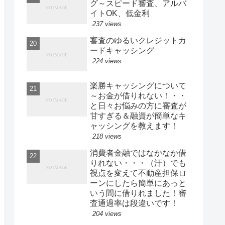
グ～スピード審査、アルバ
イトOK、低金利
237 views
審査のゆるいクレジットカ
ードキャッシング
224 views
楽勝キャッシングについて
～お金が借りれない！・・
と日々お悩みの方に審査が
甘すぎる＆融資が簡単なキ
ャッシングを教えます！
218 views
消費者金融ではなかなか借
りれない・・・（汗）でも
視点を変えて不動産担保ロ
ーンにしたら簡単にあっと
いう間に借りれました！審
査通過率は段違いです！
204 views