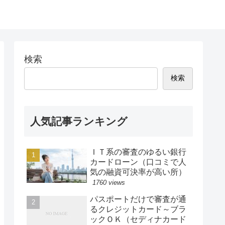
検索
検索
人気記事ランキング
ＩＴ系の審査のゆるい銀行
カードローン（口コミで人
気の融資可決率が高い所）
1760 views
パスポートだけで審査が通
るクレジットカード～ブラ
ックＯＫ（セディナカード