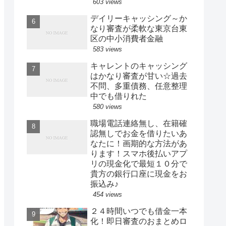
603 views
デイリーキャッシング～か
なり審査が柔軟な東京台東
区の中小消費者金融
583 views
キャレントのキャッシング
はかなり審査が甘い☆過去
不問、多重債務、任意整理
中でも借りれた
580 views
職場電話連絡無し、在籍確
認無しでお金を借りたいあ
なたに！画期的な方法があ
ります！スマホ後払いアプ
リの現金化で最短１０分で
貴方の銀行口座に現金をお
振込み♪
454 views
２４時間いつでも借金一本
化！即日審査のおまとめロ