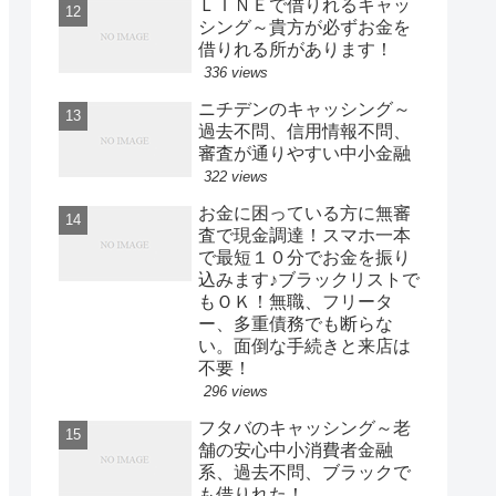
ＬＩＮＥで借りれるキャッ
シング～貴方が必ずお金を
借りれる所があります！
336 views
ニチデンのキャッシング～
過去不問、信用情報不問、
審査が通りやすい中小金融
322 views
お金に困っている方に無審
査で現金調達！スマホ一本
で最短１０分でお金を振り
込みます♪ブラックリストで
もＯＫ！無職、フリータ
ー、多重債務でも断らな
い。面倒な手続きと来店は
不要！
296 views
フタバのキャッシング～老
舗の安心中小消費者金融
系、過去不問、ブラックで
も借りれた！