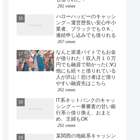
291 views
ハローハッピーのキャッシ
ング～運営歴長い安心中小
業者、ブラックでもＯＫ、
連続申し込みでも借りれる
267 views
なんと派遣バイトでもお金
が借りれた！収入月１０万
円でも融資で助かった( ;∀;)
他にも続々と借りれている
人が沢山！怠け者ほど借り
やすい融資先はこちら
261 views
IT系ネットバンクのキャッ
シング～一番審査の甘い銀
行系☆借り換え、おまと
め、主婦もOK
251 views
某関西の地銀系キャッシン