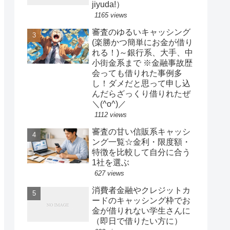
jiyuda!）
1165 views
審査のゆるいキャッシング
(楽勝かつ簡単にお金が借り
れる！)～銀行系、大手、中
小街金系まで ※金融事故歴
会っても借りれた事例多
し！ダメだと思って申し込
んだらざっくり借りれたぜ
＼(^o^)／
1112 views
審査の甘い信販系キャッシ
ング一覧☆金利・限度額・
特徴を比較して自分に合う
1社を選ぶ
627 views
消費者金融やクレジットカ
ードのキャッシング枠でお
金が借りれない学生さんに
（即日で借りたい方に）