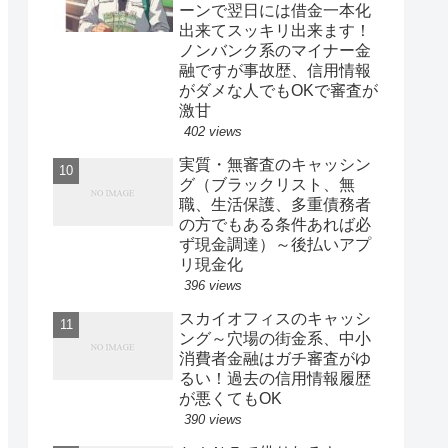
ーンで翌日には借金一本化
出来てスッキリ出来ます！
ノンバンク系のマイナー金
融ですが事故歴、信用情報
がダメな人でもOKで審査が
激甘
402 views
実質・無審査のキャッシン
グ（ブラックリスト、無
職、生活保護、多重債務者
の方でもある条件あれば必
ず現金調達）～後払いアプ
リ現金化
396 views
スカイオフィスのキャッシ
ング～穴場の街金系、中小
消費者金融はガチ審査がゆ
るい！過去の信用情報履歴
が悪くてもOK
390 views