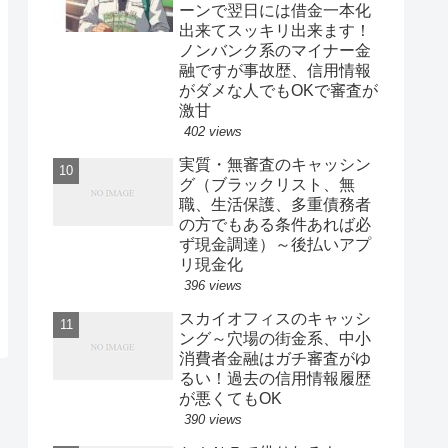
ーンで翌日には借金一本化
出来てスッキリ出来ます！
ノンバンク系のマイナー金
融ですが事故歴、信用情報
がダメな人でもOKで審査が
激甘
402 views
実質・無審査のキャッシン
グ（ブラックリスト、無
職、生活保護、多重債務者
の方でもある条件あれば必
ず現金調達）～後払いアプ
リ現金化
396 views
スカイオフィスのキャッシ
ング～穴場の街金系、中小
消費者金融はガチ審査がゆ
るい！過去の信用情報履歴
が悪くてもOK
390 views