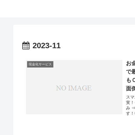
2023-11
お
現金化サービス
で
も
面
スマ
実！
み 
す！