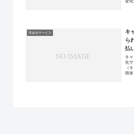
金化
キ
現金化サービス
ら
払
キャ
化サ
（キ
簡単