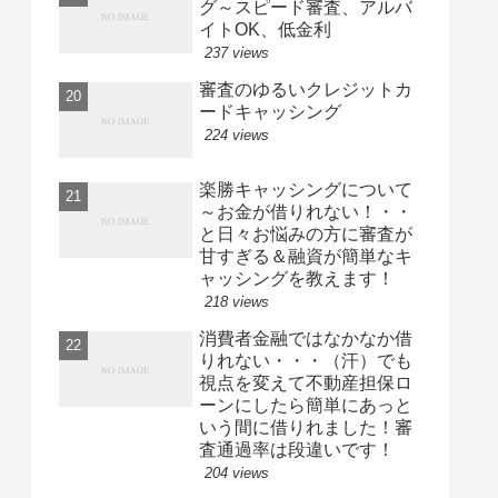
グ～スピード審査、アルバ
イトOK、低金利
237 views
審査のゆるいクレジットカ
ードキャッシング
224 views
楽勝キャッシングについて
～お金が借りれない！・・
と日々お悩みの方に審査が
甘すぎる＆融資が簡単なキ
ャッシングを教えます！
218 views
消費者金融ではなかなか借
りれない・・・（汗）でも
視点を変えて不動産担保ロ
ーンにしたら簡単にあっと
いう間に借りれました！審
査通過率は段違いです！
204 views