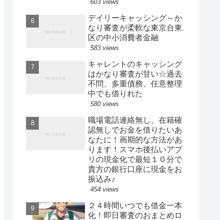
603 views
デイリーキャッシング～か
なり審査が柔軟な東京台東
区の中小消費者金融
583 views
キャレントのキャッシング
はかなり審査が甘い☆過去
不問、多重債務、任意整理
中でも借りれた
580 views
職場電話連絡無し、在籍確
認無しでお金を借りたいあ
なたに！画期的な方法があ
ります！スマホ後払いアプ
リの現金化で最短１０分で
貴方の銀行口座に現金をお
振込み♪
454 views
２４時間いつでも借金一本
化！即日審査のおまとめロ