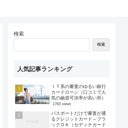
検索
検索
人気記事ランキング
ＩＴ系の審査のゆるい銀行
カードローン（口コミで人
気の融資可決率が高い所）
1760 views
パスポートだけで審査が通
るクレジットカード～ブラ
ックＯＫ（セディナカード