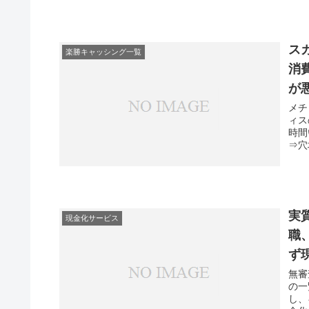
ス
楽勝キャッシング一覧
消
が
メチ
ィス
時間
⇒穴
実
現金化サービス
職
ず
無審
の一
し、