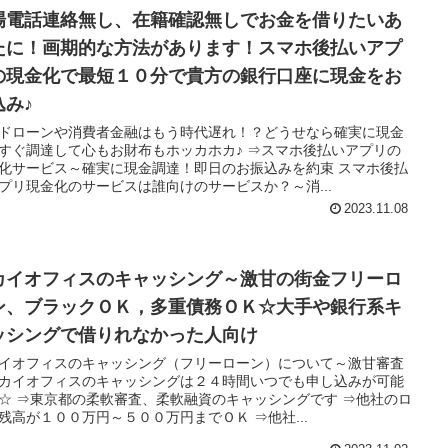
場電話連絡無し、在籍確認無しでお金を借りたいあ
たに！画期的な方法があります！スマホ後払いアプ
の現金化で最短１０分で貴方の銀行口座に現金をお
込み♪
ドローンや消費者金融はもう時代遅れ！？どうせなら確実に現金
すぐ調達して心もお財布もホッカホカ♪ ⇒スマホ後払いアプリの
化サービス～確実に現金調達！即日のお振込みを約束 スマホ後払
プリ現金化のサービスは誰向けのサービスか？～消...
2023.11.08
カイオフィスのキャッシング～激甘の街金フリーロ
ン、ブラックＯＫ，多重債務ＯＫ☆大手や銀行系キ
ッシングで借りれなかった人向け
イオフィスのキャッシング（フリーローン）について～激甘審査
カイオフィスのキャッシングは２４時間いつでも申し込みが可能
☆ ⇒東京都の柔軟審査、柔軟融資のキャッシングです ⇒他社のロ
残高が１００万円～５００万円までＯＫ ⇒他社...