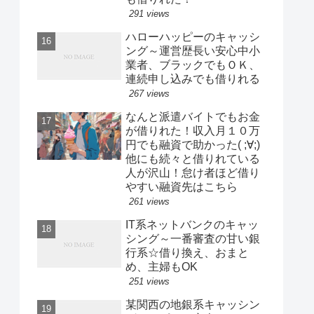
291 views
ハローハッピーのキャッシ
ング～運営歴長い安心中小
業者、ブラックでもＯＫ、
連続申し込みでも借りれる
267 views
なんと派遣バイトでもお金
が借りれた！収入月１０万
円でも融資で助かった( ;∀;)
他にも続々と借りれている
人が沢山！怠け者ほど借り
やすい融資先はこちら
261 views
IT系ネットバンクのキャッ
シング～一番審査の甘い銀
行系☆借り換え、おまと
め、主婦もOK
251 views
某関西の地銀系キャッシン