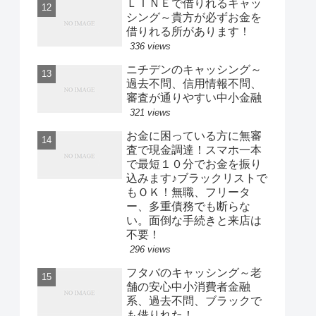
ＬＩＮＥで借りれるキャッ
シング～貴方が必ずお金を
借りれる所があります！
336 views
ニチデンのキャッシング～
過去不問、信用情報不問、
審査が通りやすい中小金融
321 views
お金に困っている方に無審
査で現金調達！スマホ一本
で最短１０分でお金を振り
込みます♪ブラックリストで
もＯＫ！無職、フリータ
ー、多重債務でも断らな
い。面倒な手続きと来店は
不要！
296 views
フタバのキャッシング～老
舗の安心中小消費者金融
系、過去不問、ブラックで
も借りれた！