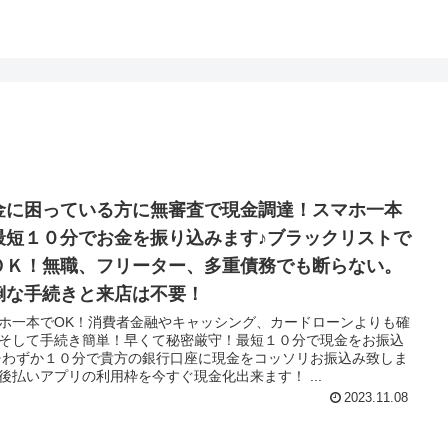
金に困っている方に無審査で現金調達！スマホ一本
最短１０分でお金を振り込みます♪ブラックリストで
ＯＫ！無職、フリーター、多重債務でも断らない。
倒な手続きと来店は不要！
ホ一本でOK！消費者金融やキャッシング、カードローンよりも確
そして手続き簡単！早くて秘密厳守！最短１０分で現金をお振込
⇒わずか１０分で貴方の銀行口座に現金をコッソリお振込み致しま
後払いアプリの利用枠を今すぐ現金化出来ます！ ...
2023.11.08