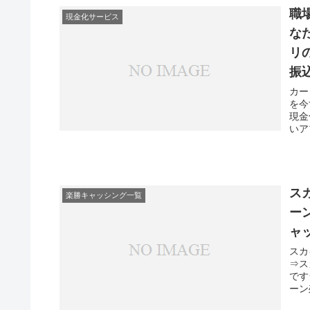
職
現金化サービス
な
リ
振
カー
を今
現金
いア
ス
楽勝キャッシング一覧
ー
ャ
スカ
⇒ス
です
ーン