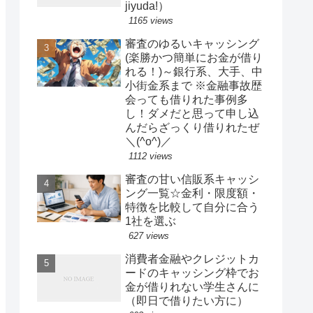
jiyuda!）
1165 views
審査のゆるいキャッシング
(楽勝かつ簡単にお金が借り
れる！)～銀行系、大手、中
小街金系まで ※金融事故歴
会っても借りれた事例多
し！ダメだと思って申し込
んだらざっくり借りれたぜ
＼(^o^)／
1112 views
審査の甘い信販系キャッシ
ング一覧☆金利・限度額・
特徴を比較して自分に合う
1社を選ぶ
627 views
消費者金融やクレジットカ
ードのキャッシング枠でお
金が借りれない学生さんに
（即日で借りたい方に）