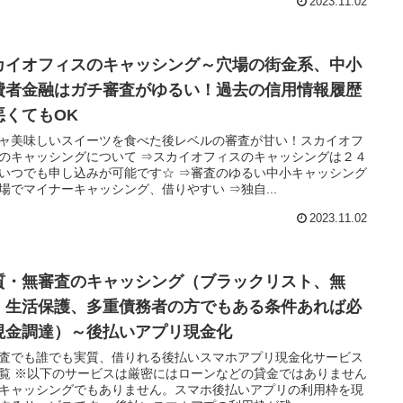
2023.11.02
カイオフィスのキャッシング～穴場の街金系、中小
費者金融はガチ審査がゆるい！過去の信用情報履歴
悪くてもOK
ャ美味しいスイーツを食べた後レベルの審査が甘い！スカイオフ
のキャッシングについて ⇒スカイオフィスのキャッシングは２４
いつでも申し込みが可能です☆ ⇒審査のゆるい中小キャッシング
場でマイナーキャッシング、借りやすい ⇒独自...
2023.11.02
質・無審査のキャッシング（ブラックリスト、無
、生活保護、多重債務者の方でもある条件あれば必
現金調達）～後払いアプリ現金化
査でも誰でも実質、借りれる後払いスマホアプリ現金化サービス
覧 ※以下のサービスは厳密にはローンなどの貸金ではありません
キャッシングでもありません。スマホ後払いアプリの利用枠を現