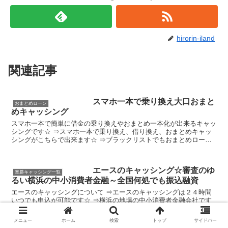
hirorin-iland
関連記事
スマホ一本で乗り換え大口おまと
おまとめローン
めキャッシング
スマホ一本で簡単に借金の乗り換えやおまとめ一本化が出来るキャッ
シングです☆ ⇒スマホ一本で乗り換え、借り換え、おまとめキャッ
シングがこちらで出来ます☆ ⇒ブラックリストでもおまとめローン
が出来ます ⇒審査のゆるい乗り換え、借り換えキャッシン...
エースのキャッシング☆審査のゆ
楽勝キャッシング一覧
るい横浜の中小消費者金融～全国何処でも振込融資
エースのキャッシングについて ⇒エースのキャッシングは２４時間
いつでも申込が可能です☆ ⇒横浜の地場の中小消費者金融会社です
⇒審査は非常に甘いです。他社借入件数が多くても借りれる ⇒過去
不問、信用情報不問、ブラックリスト、任意整理、自己破...
メニュー
ホーム
検索
トップ
サイドバー